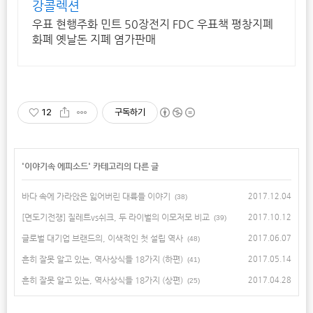
강콜렉션
우표 현행주화 민트 50장전지 FDC 우표책 평창지폐
화폐 옛날돈 지폐 염가판매
12
구독하기
'
이야기속 에피소드
' 카테고리의 다른 글
바다 속에 가라앉은 잃어버린 대륙들 이야기
2017.12.04
(38)
[면도기전쟁] 질레트vs쉬크, 두 라이벌의 이모저모 비교
2017.10.12
(39)
글로벌 대기업 브랜드의, 이색적인 첫 설립 역사
2017.06.07
(48)
흔히 잘못 알고 있는, 역사상식들 18가지 (하편)
2017.05.14
(41)
흔히 잘못 알고 있는, 역사상식들 18가지 (상편)
2017.04.28
(25)