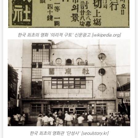
한국 최초의 영화 '의리적 구토' 신문광고 [wikipedia.org]
한국 최초의 영화관 '단성사' [seoulstory.kr]