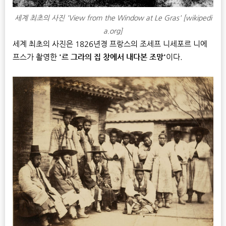
세계 최초의 사진 'View from the Window at Le Gras' [wikipedi
a.org]
세계 최초의 사진은 1826년경 프랑스의 조세프 니세포르 니에
프스가 촬영한
'르 그라의 집 창에서 내다본 조망'
이다.