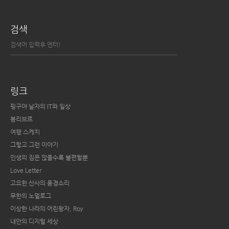
검색
링크
핑구야 날자의 IT와 일상
봉리브르
여행 스케치
그렇고 그런 이야기
인생의 짐은 많을수록 불편할뿐
Love Letter
고요한 산사의 풍경소리
무한의 노멀로그
이상한 나라의 어린왕자, Roy
내안의 디지털 세상