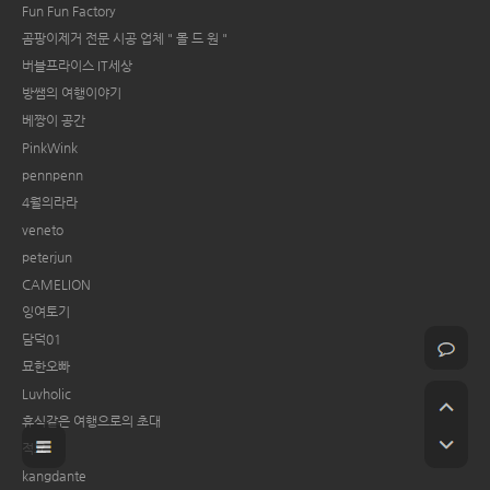
Fun Fun Factory
곰팡이제거 전문 시공 업체 " 몰 드 원 "
버블프라이스 IT세상
방쌤의 여행이야기
베짱이 공간
PinkWink
pennpenn
4월의라라
veneto
peterjun
CAMELION
잉여토기
담덕01
묘한오빠
Luvholic
휴식같은 여행으로의 초대
적묘
kangdante