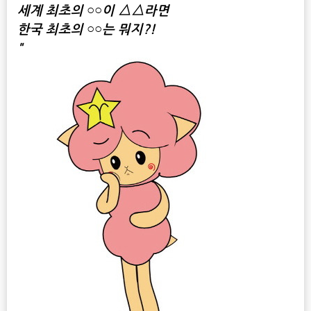
세계 최초의 ○○이 △△라면
한국 최초의 ○○는 뭐지?!
"