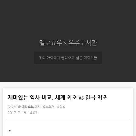
멜로요우's 우주도서관
우리 아이에게 들려주고 싶은 이야기들
재미있는 역사 비교, 세계 최초 vs 한국 최초
'
이야기속 에피소드
'에서
'멜로요우' 작성함
2017. 7. 19. 14:03
"