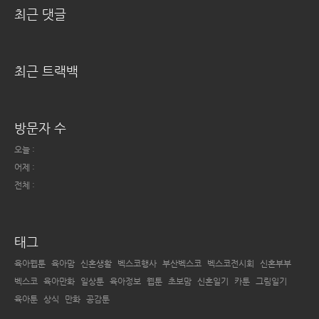
최근 댓글
최근 트랙백
방문자 수
오늘 :
어제 :
전체 :
태그
육아웹툰
육아맘
신혼생활
벡스코행사
부산벡스코
벡스코전시회
신혼부부
벡스코
육아만화
일상툰
육아정보
웹툰
초보맘
신혼일기
카툰
그림일기
육아툰
상식
만화
공감툰