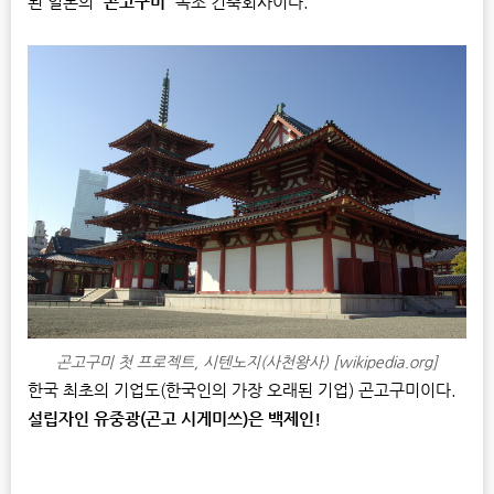
된 일본의
'곤고구미'
목조 건축회사이다.
곤고구미 첫 프로젝트, 시텐노지(사천왕사) [wikipedia.org]
한국 최초의 기업도(한국인의 가장 오래된 기업) 곤고구미이다.
설립자인 유중광(곤고 시게미쓰)은 백제인!