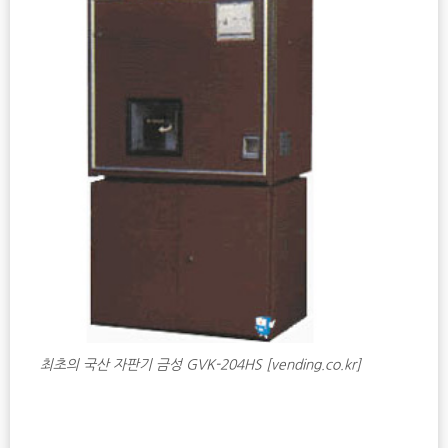
최초의 국산 자판기 금성 GVK-204HS [vending.co.kr]