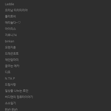
Laddie
요리남 띠리띠리야
둘리토비
애리놀다~♡
아이리스
지후니74
binkan
오렌지훈
드래곤포토
채안맘마미
꿈꾸는 에카
디프
N.Tik.P
드림사랑
일상을 나누는 로안
씨디맨의 컴퓨터이야기
소소일기
Blah Blah