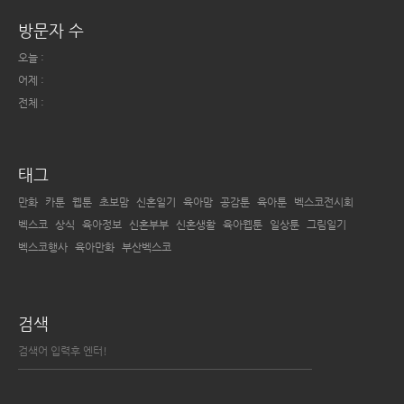
방문자 수
오늘 :
어제 :
전체 :
태그
만화
카툰
웹툰
초보맘
신혼일기
육아맘
공감툰
육아툰
벡스코전시회
벡스코
상식
육아정보
신혼부부
신혼생활
육아웹툰
일상툰
그림일기
벡스코행사
육아만화
부산벡스코
검색