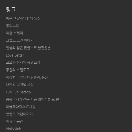
링크
핑구야 날자의 IT와 일상
봉리브르
여행 스케치
그렇고 그런 이야기
인생의 짐은 많을수록 불편할뿐
Love Letter
고요한 산사의 풍경소리
무한의 노멀로그
이상한 나라의 어린왕자, Roy
내안의 디지털 세상
Fun Fun Factory
곰팡이제거 전문 시공 업체 " 몰 드 원 "
버블프라이스 IT세상
방쌤의 여행이야기
베짱이 공간
PinkWink