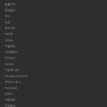
곰돌아재
평강줌마
미야
뉴엣
후미카와
야리짠
ADian
까칠양파
꼬마별제나
다이천사
Naturis
아웃룩1000
MingGu footprint
라미드니오니
Patrick30
인에이
여강여호
이청득심