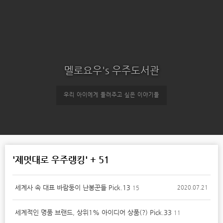
멜로요우's 우주도서관
우리 아이에게 들려주고 싶은 이야기들
'제멋대로 우주랭킹' + 51
세계사 속 대표 바람둥이 난봉꾼들 Pick.13
2020.07.21
15
세계적인 명품 브랜드, 상위1% 아이디어 상품(?) Pick.33
11