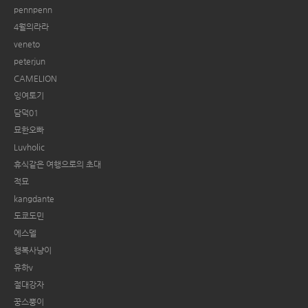
pennpenn
4월의라라
veneto
peterjun
CAMELION
잉여토기
담덕01
묘한오빠
Luvholic
휴식같은 여행으로의 초대
적묘
kangdante
도쿄도민
에스델
행복사냥이
유하v
절대강자
꿍스뿡이