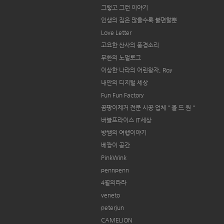
그렇고 그런 이야기
인생의 짐은 많을수록 불편할뿐
Love Letter
고요한 산사의 풍경소리
무한의 노멀로그
이상한 나라의 어린왕자, Roy
내안의 디지털 세상
Fun Fun Factory
곰팡이제거 전문 시공 업체 " 몰 드 원 "
버블프라이스 IT세상
방쌤의 여행이야기
베짱이 공간
PinkWink
pennpenn
4월의라라
veneto
peterjun
CAMELION