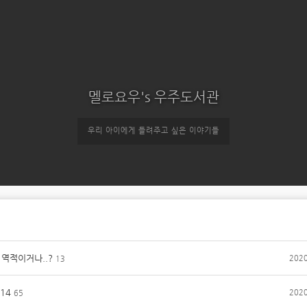
멜로요우's 우주도서관
우리 아이에게 들려주고 싶은 이야기들
 역적이거나..?
2020
13
14
2020
65