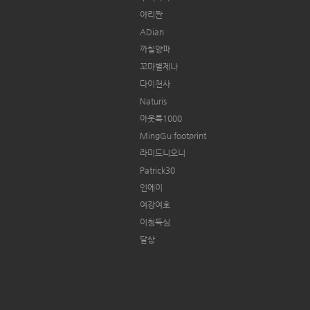
야리짠
ADian
까칠양파
꼬마별제나
다이천사
Naturis
아웃룩1000
MingGu footprint
라미드니오니
Patrick30
인에이
여강여호
이청득심
달상