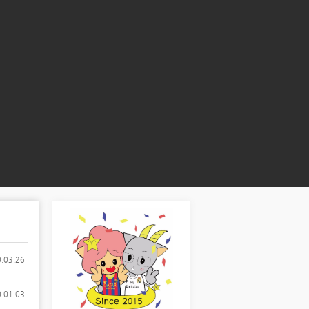
.03.26
.01.03