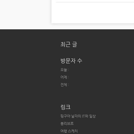
최근 글
방문자 수
오늘 :
어제 :
전체 :
링크
핑구야 날자의 IT와 일상
봉리브르
여행 스케치