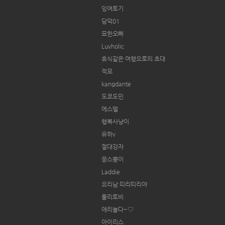
잉여토기
담덕01
묘한오빠
Luvholic
휴식같은 여행으로의 초대
적묘
kangdante
도쿄도민
에스델
행복사냥이
유하v
절대강자
꿍스뿡이
Laddie
요리남 띠리띠리야
둘리토비
애리놀다~♡
아이리스