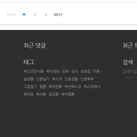
PREV
1
2
3
NEXT
최근 댓글
최근 
태그
검색
벡스코전시회
육아정보
만화
상식
초보맘
카툰
일상툰
신혼일기
벡스코
신혼생활
신혼부부
그림일기
웹툰
육아만화
부산벡스코
벡스코행사
육아맘
육아툰
공감툰
육아웹툰