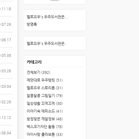
.11.18
멜로요우's 우주도서관은...
방명록
.07.26
.06.17
멜로요우's 우주도서관은..
.05.08
카테고리
.03.26
전체보기
(392)
제멋대로 우주랭킹
(51)
.03.04
멜로요우 스토리툰
(31)
알콩달콩 그림일기
(79)
.02.26
일상생활 끄적끄적
(30)
이야기속 에피소드
(41)
.12.12
방정맞은 깨알정보
(48)
벡스코기자단 활동
(78)
.06.04
아이사랑 콜라보툰
(33)