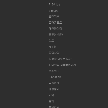
지후니74
binkan
오렌지훈
드래곤포토
채안맘마미
꿈꾸는 에카
디프
N.Tik.P
드림사랑
일상을 나누는 로안
씨디맨의 컴퓨터이야기
소소일기
Blah Blah
곰돌아재
평강줌마
미야
뉴엣
후미카와