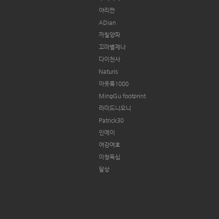
야리짠
ADian
까칠양파
꼬마별제나
다이천사
Naturis
아웃룩1000
MingGu footprint
라미드니오니
Patrick30
인에이
여강여호
이청득심
달상