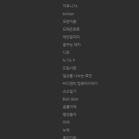
지후니74
binkan
오렌지훈
드래곤포토
채안맘마미
꿈꾸는 에카
디프
N.Tik.P
드림사랑
일상을 나누는 로안
씨디맨의 컴퓨터이야기
소소일기
Blah Blah
곰돌아재
평강줌마
미야
뉴엣
후미카와