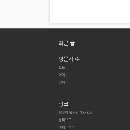
최근 글
방문자 수
오늘 :
어제 :
전체 :
링크
핑구야 날자의 IT와 일상
봉리브르
여행 스케치