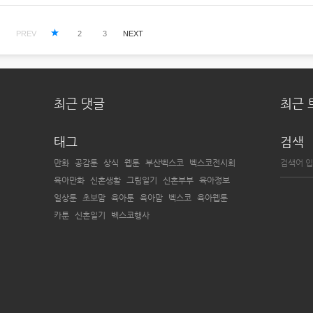
PREV
1
2
3
NEXT
최근 댓글
최근 
태그
검색
만화
공감툰
상식
웹툰
부산벡스코
벡스코전시회
육아만화
신혼생활
그림일기
신혼부부
육아정보
일상툰
초보맘
육아툰
육아맘
벡스코
육아웹툰
카툰
신혼일기
벡스코행사