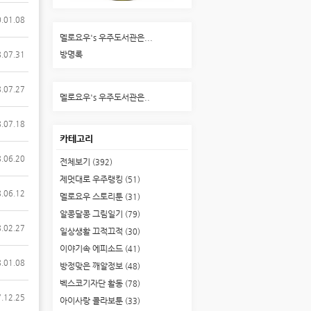
.01.08
멜로요우's 우주도서관은...
방명록
.07.31
.07.27
멜로요우's 우주도서관은..
.07.18
카테고리
.06.20
전체보기
(392)
제멋대로 우주랭킹
(51)
.06.12
멜로요우 스토리툰
(31)
알콩달콩 그림일기
(79)
.02.27
일상생활 끄적끄적
(30)
이야기속 에피소드
(41)
.01.08
방정맞은 깨알정보
(48)
벡스코기자단 활동
(78)
.12.25
아이사랑 콜라보툰
(33)