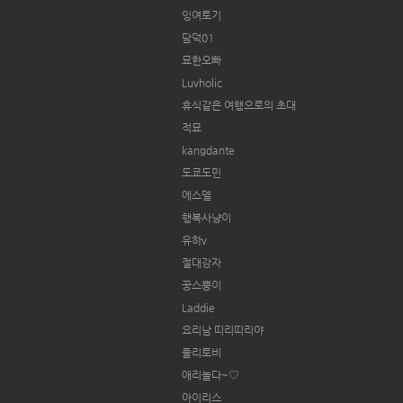
잉여토기
담덕01
묘한오빠
Luvholic
휴식같은 여행으로의 초대
적묘
kangdante
도쿄도민
에스델
행복사냥이
유하v
절대강자
꿍스뿡이
Laddie
요리남 띠리띠리야
둘리토비
애리놀다~♡
아이리스