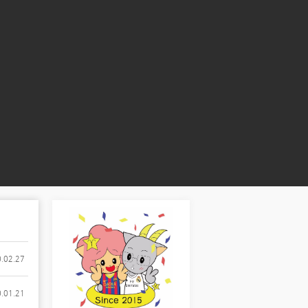
.02.27
.01.21