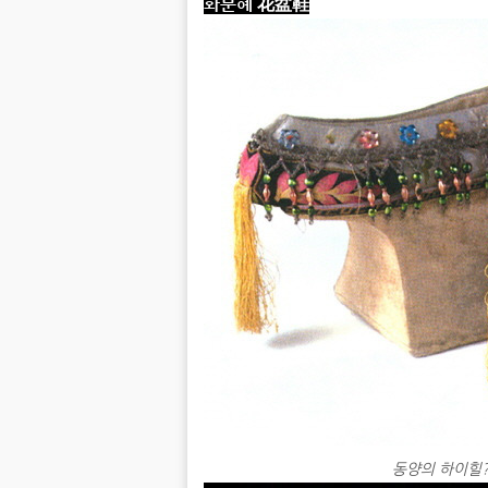
화분혜 花盆鞋
동양의 하이힐? [c