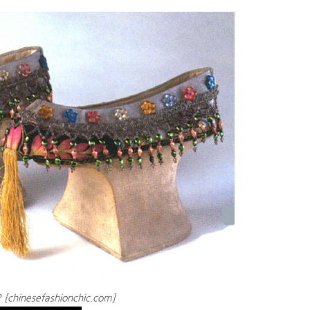
hinesefashionchic.com]