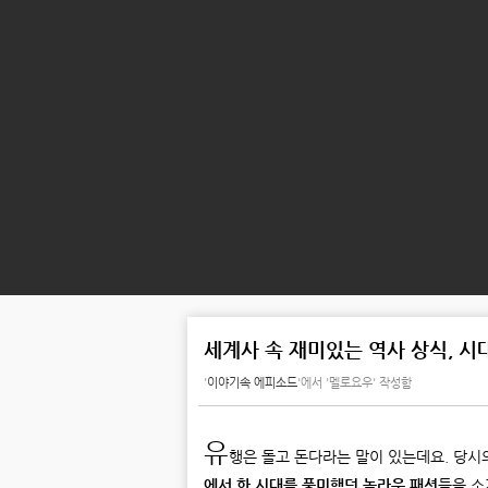
세계사 속 재미있는 역사 상식, 
'
이야기속 에피소드
'에서
'멜로요우' 작성함
유
행은 돌고 돈다라는 말이 있는데요. 당시
에서 한 시대를 풍미했던 놀라운 패션
들을 소