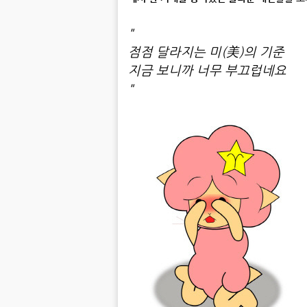
"
점점 달라지는 미(美)의 기준
지금 보니까 너무 부끄럽네요
"