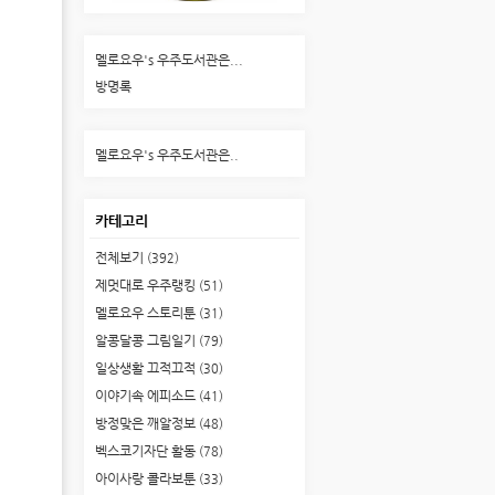
멜로요우's 우주도서관은...
방명록
멜로요우's 우주도서관은..
카테고리
전체보기
(392)
제멋대로 우주랭킹
(51)
멜로요우 스토리툰
(31)
알콩달콩 그림일기
(79)
일상생활 끄적끄적
(30)
이야기속 에피소드
(41)
방정맞은 깨알정보
(48)
벡스코기자단 활동
(78)
아이사랑 콜라보툰
(33)