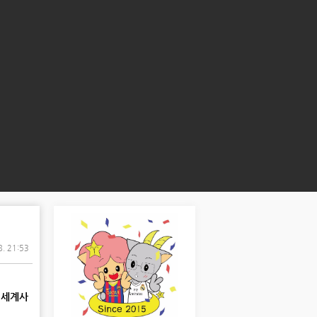
8. 21:53
난
세계사