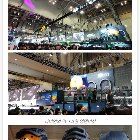
라이언의 적나라한 엉덩이샷