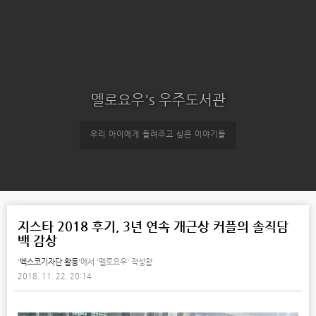
멜로요우's 우주도서관
우리 아이에게 들려주고 싶은 이야기들
지스타 2018 후기, 3년 연속 개근상 커플의 솔직담
백 감상
'
벡스코기자단 활동
'에서
'멜로요우' 작성함
2018. 11. 22. 20:14