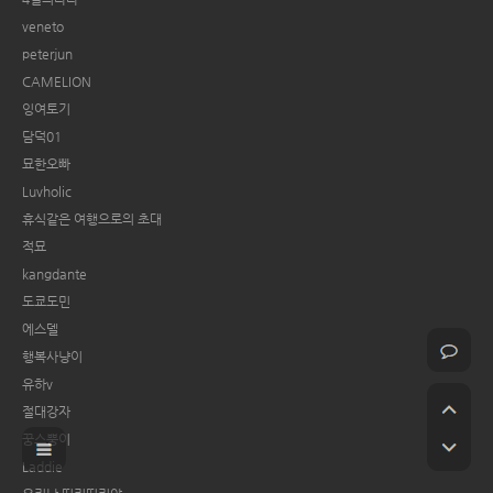
veneto
peterjun
CAMELION
잉여토기
담덕01
묘한오빠
Luvholic
휴식같은 여행으로의 초대
적묘
kangdante
도쿄도민
에스델
행복사냥이
유하v
절대강자
꿍스뿡이
Laddie