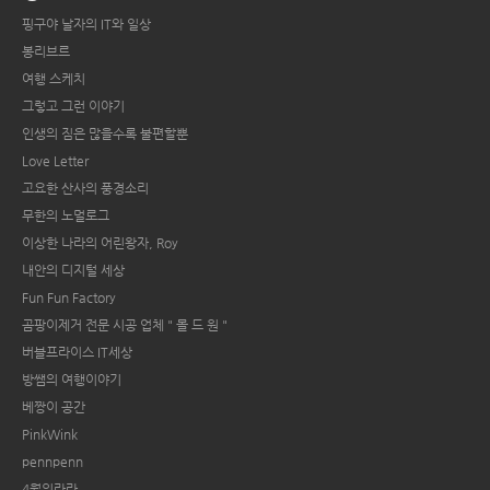
핑구야 날자의 IT와 일상
봉리브르
여행 스케치
그렇고 그런 이야기
인생의 짐은 많을수록 불편할뿐
Love Letter
고요한 산사의 풍경소리
무한의 노멀로그
이상한 나라의 어린왕자, Roy
내안의 디지털 세상
Fun Fun Factory
곰팡이제거 전문 시공 업체 " 몰 드 원 "
버블프라이스 IT세상
방쌤의 여행이야기
베짱이 공간
PinkWink
pennpenn
4월의라라