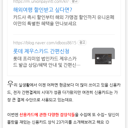
https://m.unionpayintl.com/kr/
광고
해외여행 할인받고 싶다면?
카드사 즉시 할인부터 해외 가맹점 할인까지 유니온페
이만의 특별한 혜택을 만나보세요
https://blog.naver.com/idboss8615
광고
롯데 제우스카드 간편신청
롯데 프리미엄 법인카드 제우스카
드 발급 상담/혜택 안내 및 간편신
청.
우
리 실생활에서 이젠 어쩌면 현금보다 더 많이 쓰이고 있을 신용카
드, 전자 간편결제의 시대가 성큼 다가왔지만 여전히 신용카드는 가
장 큰 결제 수단으로 사용되고 있는데요.
이번엔
신용카드에 관한 다양한 잡상식들
을 수집에 또 수집~ 당신이
몰랐을 재밌는 신용카드 상식 23가지를 소개해보려고 해요 :D