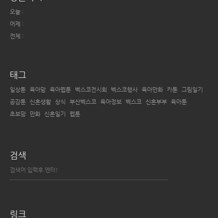
오늘 :
어제 :
전체 :
태그
일상툰
육아맘
육아웹툰
벡스코전시회
벡스코행사
육아만화
카툰
그림일기
공감툰
신혼생활
상식
부산벡스코
육아정보
벡스코
신혼부부
육아툰
초보맘
만화
신혼일기
웹툰
검색
링크