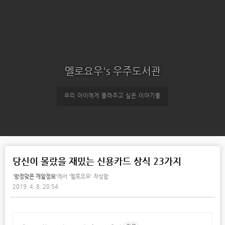
멜로요우's 우주도서관
우리 아이에게 들려주고 싶은 이야기들
당신이 몰랐을 재밌는 신용카드 상식 23가지
'
방정맞은 깨알정보
'에서
'멜로요우' 작성함
2019. 4. 8. 20:54