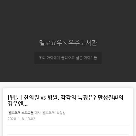
멜로요우's 우주도서관
우리 아이에게 들려주고 싶은 이야기들
[웹툰] 한의원 vs 병원, 각각의 특징은? 만성질환의
경우엔...
'
멜로요우 스토리툰
'에서
'멜로요우' 작성함
2020. 1. 8. 13:02