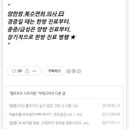
"
양한방 복수면허 의사 曰
경증일 때는 한방 진료부터.
중증/급성은 양방 진료부터,
장기적으로 한방 진료 병행 ★
"
39
구독하기
'
멜로요우 스토리툰
' 카테고리의 다른 글
[웹툰] 다신 돌아가고 싶지 않은 그때 그 시절
2018.05.14
(30)
좌충우돌 초보엄마아빠 육아기, 한컷공감 vol.1
2017.09.05
(43)
[웹툰] 꼭 봐야할 영화, SF판타지 정주행 영화시리즈
2017.07.11
(34)