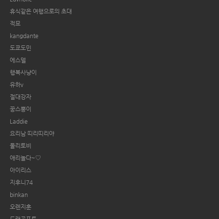
휴식같은 여행으로의 초대
적묘
kangdante
도쿄도민
에스델
행복사냥이
유하v
절대강자
꿍스뿡이
Laddie
요리남 띠리띠리야
둘리토비
애리놀다~♡
아이리스
지후니74
binkan
오렌지훈
드래곤포토