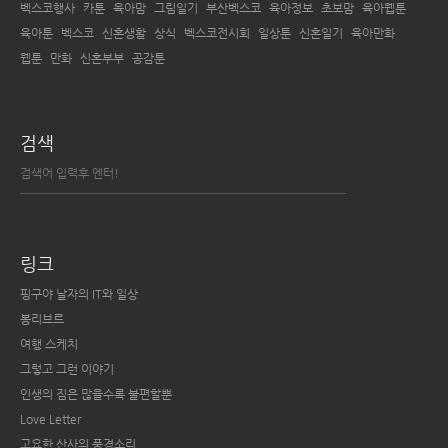
벡스코행사
카툰
육아맘
그림일기
부산벡스코
육아정보
초보맘
육아웹툰
육아툰
벡스코
신혼생활
상식
벡스코전시회
일상툰
신혼일기
육아만화
웹툰
만화
신혼부부
공감툰
검색
링크
핑구야 날자의 IT와 일상
봉리브르
여행 스케치
그렇고 그런 이야기
인생의 짐은 많을수록 불편할뿐
Love Letter
고요한 산사의 풍경소리