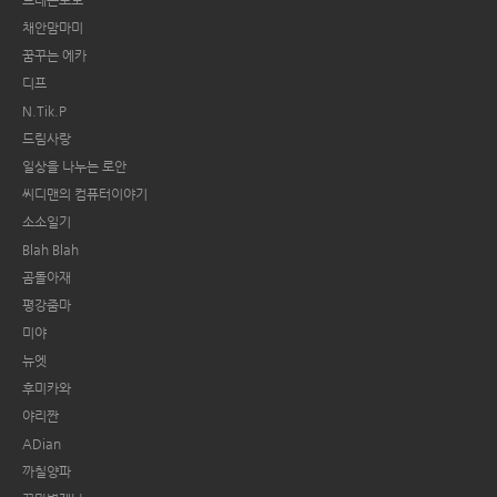
채안맘마미
꿈꾸는 에카
디프
N.Tik.P
드림사랑
일상을 나누는 로안
씨디맨의 컴퓨터이야기
소소일기
Blah Blah
곰돌아재
평강줌마
미야
뉴엣
후미카와
야리짠
ADian
까칠양파