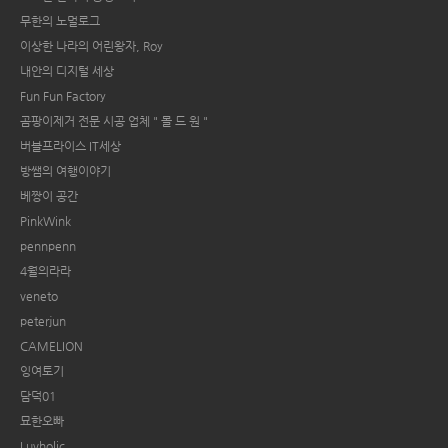
무한의 노멀로그
이상한 나라의 어린왕자, Roy
내안의 디지털 세상
Fun Fun Factory
곰팡이제거 전문 시공 업체 " 몰 드 원 "
버블프라이스 IT세상
방쌤의 여행이야기
베짱이 공간
PinkWink
pennpenn
4월의라라
veneto
peterjun
CAMELION
잉여토기
담덕01
묘한오빠
Luvholic