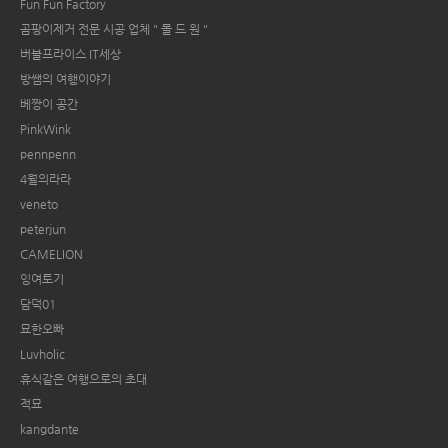
Fun Fun Factory
곰팡이제거 전문 시공 업체 " 몰 드 원 "
버블프라이스 IT세상
방쌤의 여행이야기
베짱이 공간
PinkWink
pennpenn
4월의라라
veneto
peterjun
CAMELION
잉여토기
담덕01
묘한오빠
Luvholic
휴식같은 여행으로의 초대
적묘
kangdante