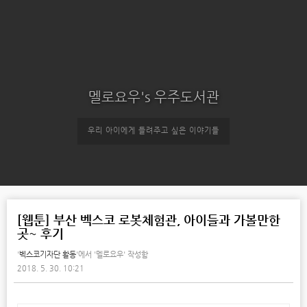
멜로요우's 우주도서관
우리 아이에게 들려주고 싶은 이야기들
[웹툰] 부산 벡스코 로봇체험관, 아이들과 가볼만한
곳~ 후기
'
벡스코기자단 활동
'에서
'멜로요우' 작성함
2018. 5. 30. 10:21