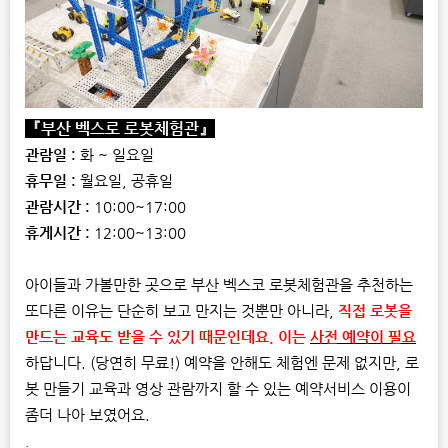
『부산 벡스로 로봇체험관』
관람일 :
화 ~ 일요일
휴무일 :
월요일, 공휴일
관람시간 :
10:00~17:00
휴게시간 :
12:00~13:00
아이들과 가볼만한 곳으로 부산 벡스코 로봇체험관을 추천하는
또다른 이유는 단순히 보고 만지는 것뿐만 아니라,
직접 로봇을
만드는 교육도 받을 수 있기 때문인데요. 이는
사전 예약이 필요
하답니다. (당연히 무료!) 예약을 안해도 체험엔 문제 없지만, 로
봇 만들기 교육과 영상 관람까지 할 수 있는 예약서비스 이용이
좀더 나아 보였어요.
.