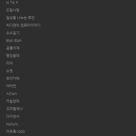
N.Tik.P
드림사랑
일상을 나누는 로안
씨디맨의 컴퓨터이야기
소소일기
Blah Blah
곰돌아재
평강줌마
미야
뉴엣
후미카와
야리짠
ADian
까칠양파
꼬마별제나
다이천사
Naturis
아웃룩1000