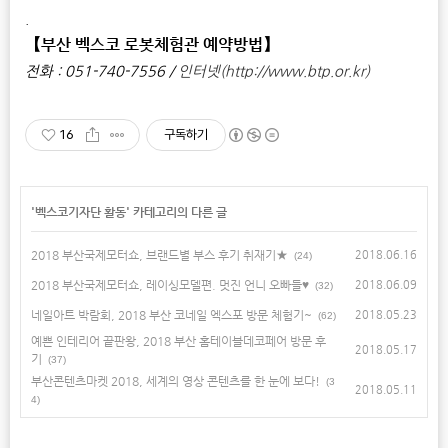
.
【부산 벡스코 로봇체험관 예약방법】
전화 : 051-740-7556 /
인터넷(http://www.btp.or.kr)
16
구독하기
'
벡스코기자단 활동
' 카테고리의 다른 글
2018 부산국제모터쇼, 브랜드별 부스 후기 취재기★
2018.06.16
(24)
2018 부산국제모터쇼, 레이싱모델편. 멋진 언니 오빠들♥
2018.06.09
(32)
네일아트 박람회, 2018 부산 코네일 엑스포 방문 체험기~
2018.05.23
(62)
예쁜 인테리어 끝판왕, 2018 부산 홈테이블데코페어 방문 후
2018.05.17
기
(37)
부산콘텐츠마켓 2018, 세계의 영상 콘텐츠를 한 눈에 보다!
(3
2018.05.11
4)