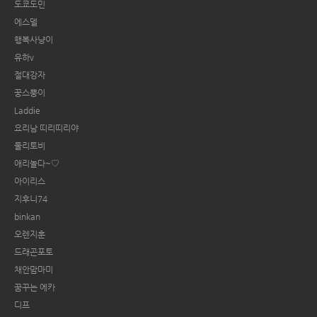
도쿄도민
에스델
행복사냥이
유하v
절대강자
꿍스뿡이
Laddie
요리남 띠리띠리야
둘리토비
애리놀다~♡
아이리스
지후니74
binkan
오렌지훈
드래곤포토
채안맘마미
꿈꾸는 에카
디프