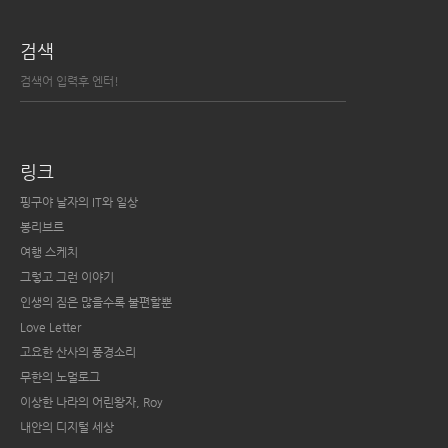
검색
링크
핑구야 날자의 IT와 일상
봉리브르
여행 스케치
그렇고 그런 이야기
인생의 짐은 많을수록 불편할뿐
Love Letter
고요한 산사의 풍경소리
무한의 노멀로그
이상한 나라의 어린왕자, Roy
내안의 디지털 세상