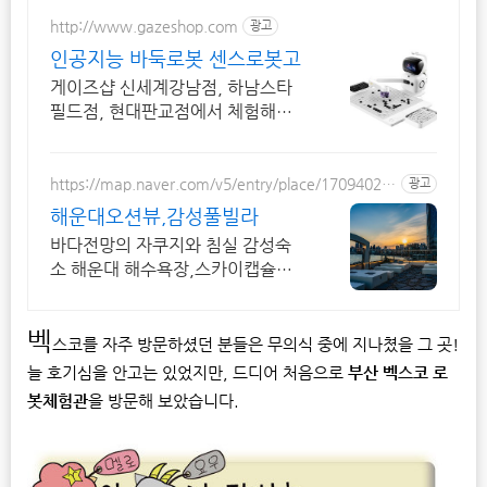
http://www.gazeshop.com
광고
인공지능 바둑로봇 센스로봇고
게이즈샵 신세계강남점, 하남스타
필드점, 현대판교점에서 체험해보
세요
https://map.naver.com/v5/entry/place/17094025
광고
39
해운대오션뷰,감성풀빌라
바다전망의 자쿠지와 침실 감성숙
소 해운대 해수욕장,스카이캡슐열
차,해운대유람선뷰 인생샷 인스타
감성
벡
스코를 자주 방문하셨던 분들은 무의식 중에 지나쳤을 그 곳!
늘 호기심을 안고는 있었지만, 드디어 처음으로
부산 벡스코 로
봇체험관
을 방문해 보았습니다.