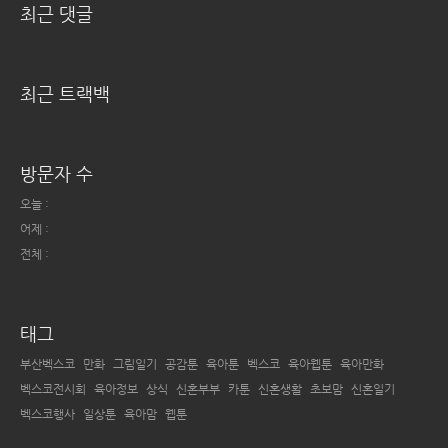
최근 댓글
최근 트랙백
방문자 수
오늘 :
어제 :
전체 :
태그
부산벡스코
만화
그림일기
공감툰
육아툰
벡스코
육아웹툰
육아만화
벡스코전시회
육아정보
상식
신혼부부
카툰
신혼생활
초보맘
신혼일기
벡스코행사
일상툰
육아맘
웹툰