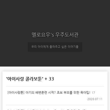
멜로요우's 우주도서관
우리 아이에게 들려주고 싶은 이야기들
'아이사랑 콜라보툰' + 33
[아이사랑툰] 아기의 배변훈련 시작? 초보 부모를 위한 육아팁!
17
2020.07.11