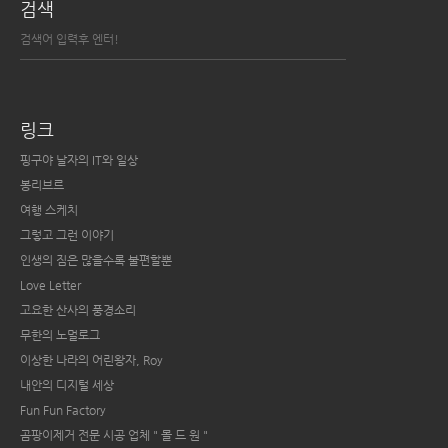
검색
링크
핑구야 날자의 IT와 일상
봉리브르
여행 스케치
그렇고 그런 이야기
인생의 짐은 많을수록 불편할뿐
Love Letter
고요한 산사의 풍경소리
무한의 노멀로그
이상한 나라의 어린왕자, Roy
내안의 디지털 세상
Fun Fun Factory
곰팡이제거 전문 시공 업체 " 몰 드 원 "