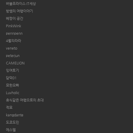
버블프라이스 IT세상
방쌤의 여행이야기
베짱이 공간
PinkWink
pennpenn
4월의라라
veneto
peterjun
CAMELION
잉여토기
담덕01
묘한오빠
Luvholic
휴식같은 여행으로의 초대
적묘
kangdante
도쿄도민
에스델