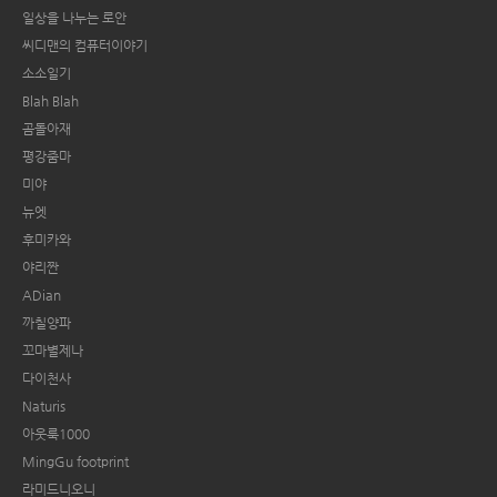
일상을 나누는 로안
씨디맨의 컴퓨터이야기
소소일기
Blah Blah
곰돌아재
평강줌마
미야
뉴엣
후미카와
야리짠
ADian
까칠양파
꼬마별제나
다이천사
Naturis
아웃룩1000
MingGu footprint
라미드니오니