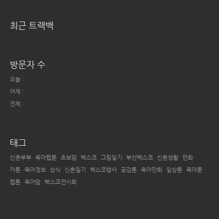
최근 트랙백
방문자 수
오늘 :
어제 :
전체 :
태그
신혼부부
육아웹툰
초보맘
벡스코
그림일기
부산벡스코
신혼생활
만화
카툰
육아정보
상식
신혼일기
벡스코행사
공감툰
육아만화
일상툰
육아툰
웹툰
육아맘
벡스코전시회