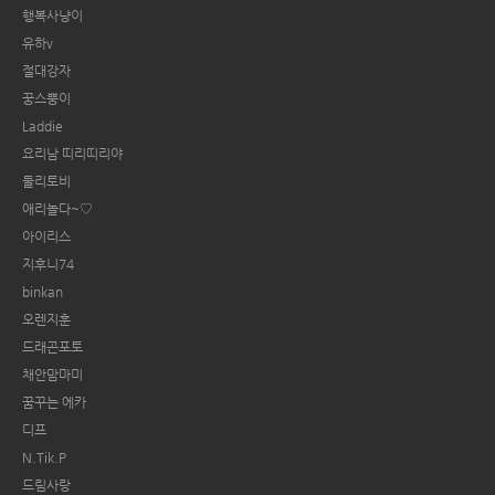
행복사냥이
유하v
절대강자
꿍스뿡이
Laddie
요리남 띠리띠리야
둘리토비
애리놀다~♡
아이리스
지후니74
binkan
오렌지훈
드래곤포토
채안맘마미
꿈꾸는 에카
디프
N.Tik.P
드림사랑