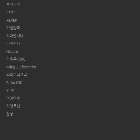
후미카와
야리짠
ADian
까칠양파
꼬마별제나
다이천사
Naturis
아웃룩1000
MingGu footprint
라미드니오니
Patrick30
인에이
여강여호
이청득심
달상