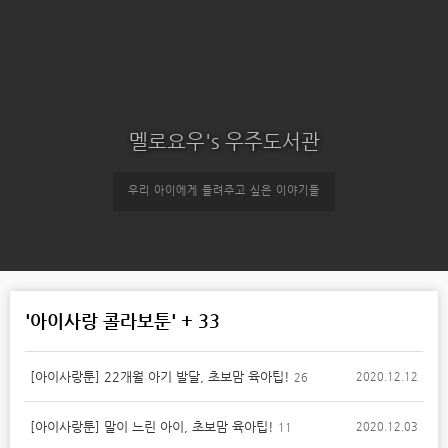
멜로요우's 우주도서관
우리 아이에게 들려주고 싶은 이야기들
'아이사랑 콜라보툰' + 33
[아이사랑툰] 22개월 아기 발달, 초보맘 육아팁!
2020.12.12
26
[아이사랑툰] 말이 느린 아이, 초보맘 육아팁!
2020.12.03
11