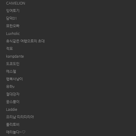
CAMELION
잉여토기
담덕01
묘한오빠
Luvholic
휴식같은 여행으로의 초대
적묘
kangdante
도쿄도민
에스델
행복사냥이
유하v
절대강자
꿍스뿡이
Laddie
요리남 띠리띠리야
둘리토비
애리놀다~♡