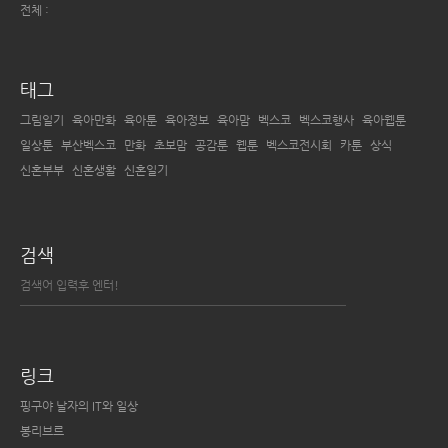
전체 :
태그
그림일기
육아만화
육아툰
육아정보
육아맘
벡스코
벡스코행사
육아웹툰
일상툰
부산벡스코
만화
초보맘
공감툰
웹툰
벡스코전시회
카툰
상식
신혼부부
신혼생활
신혼일기
검색
링크
핑구야 날자의 IT와 일상
봉리브르