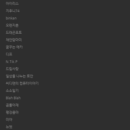
아이리스
지후니74
binkan
오렌지훈
드래곤포토
채안맘마미
꿈꾸는 에카
디프
N.Tik.P
드림사랑
일상을 나누는 로안
씨디맨의 컴퓨터이야기
소소일기
Blah Blah
곰돌아재
평강줌마
미야
뉴엣