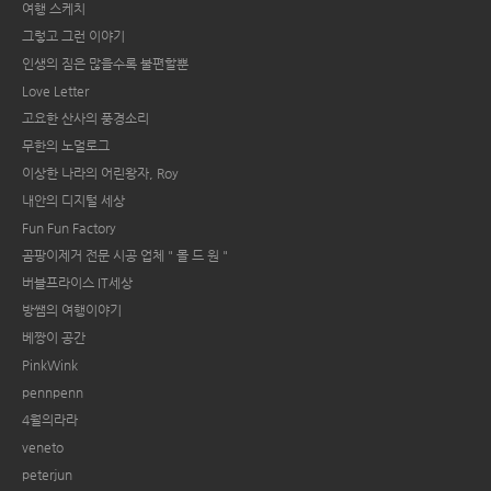
여행 스케치
그렇고 그런 이야기
인생의 짐은 많을수록 불편할뿐
Love Letter
고요한 산사의 풍경소리
무한의 노멀로그
이상한 나라의 어린왕자, Roy
내안의 디지털 세상
Fun Fun Factory
곰팡이제거 전문 시공 업체 " 몰 드 원 "
버블프라이스 IT세상
방쌤의 여행이야기
베짱이 공간
PinkWink
pennpenn
4월의라라
veneto
peterjun