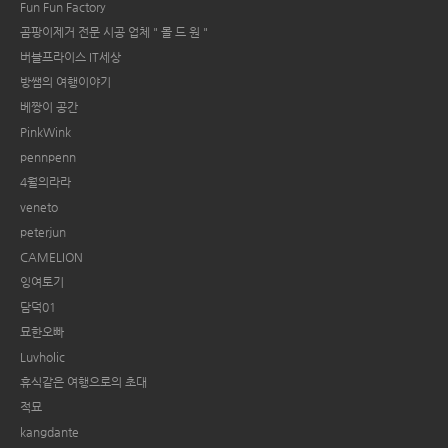
Fun Fun Factory
곰팡이제거 전문 시공 업체 " 몰 드 원 "
버블프라이스 IT세상
방쌤의 여행이야기
베짱이 공간
PinkWink
pennpenn
4월의라라
veneto
peterjun
CAMELION
잉여토기
담덕01
묘한오빠
Luvholic
휴식같은 여행으로의 초대
적묘
kangdante