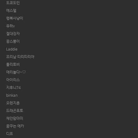
도쿄도민
에스델
행복사냥이
유하v
절대강자
꿍스뿡이
Laddie
요리남 띠리띠리야
둘리토비
애리놀다~♡
아이리스
지후니74
binkan
오렌지훈
드래곤포토
채안맘마미
꿈꾸는 에카
디프