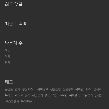
최근 댓글
최근 트랙백
방문자 수
오늘 :
어제 :
전체 :
태그
공감툰
만화
부산벡스코
육아정보
신혼생활
신혼부부
육아맘
벡스코전시회
육아툰
벡스코
상식
신혼일기
웹툰
카툰
초보맘
육아웹툰
그림일기
일상툰
벡스코행사
육아만화