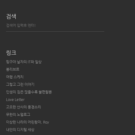
검색
링크
핑구야 날자의 IT와 일상
봉리브르
여행 스케치
그렇고 그런 이야기
인생의 짐은 많을수록 불편할뿐
Love Letter
고요한 산사의 풍경소리
무한의 노멀로그
이상한 나라의 어린왕자, Roy
내안의 디지털 세상