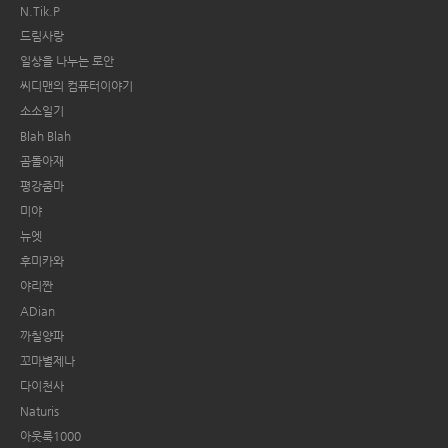
N.Tik.P
드림사랑
일상을 나누는 로안
씨디맨의 컴퓨터이야기
소소일기
Blah Blah
곰돌아재
평강줌마
미야
뉴엣
후미카와
야리짠
ADian
까칠양파
꼬마별제나
다이천사
Naturis
아웃룩1000