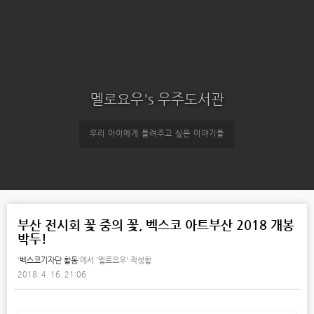
멜로요우's 우주도서관
우리 아이에게 들려주고 싶은 이야기들
부산 전시회 꽃 중의 꽃, 벡스코 아트부산 2018 개봉
박두!
'
벡스코기자단 활동
'에서
'멜로요우' 작성함
2018. 4. 16. 21:06