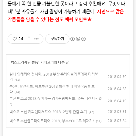
들에게 꼭 한 번쯤 가볼만한 곳이라고 강력 추천해요. 무엇보다
대부분 자유롭게 사진 촬영이 가능하기 때문에,
사진으로 많은
작품들을 담을 수 있다는 점도 매력 포인트★
24
구독하기
'
벡스코기자단 활동
' 카테고리의 다른 글
실내 인테리어 전시회, 2018 부산 홈테이블데코페어 미리보
2018.04.30
기
(61)
부산미술전시회, 아트부산 2018 최신 현대 미술작품을 보
2018.04.28
다
(14)
부산 벡스코 2018 찾아가는 경기관광박람회, 경품 대잔치~
(5
2018.04.10
7)
벡스코 부산 커피앤디저트쇼 2018, 2번째 관람 후기
2018.03.31
(47)
벡스코 부산욜로라이프페어 2018, 부부YOLO족 취재기!
2018.03.24
(51)